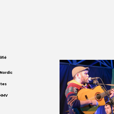
ifié
 Nordic
ites
 HMV