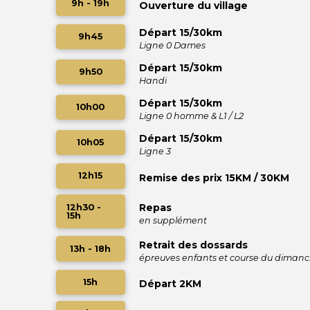
9h - 19h
Ouverture du village
Départ 15/30km
9h45
Ligne 0 Dames
Départ 15/30km
9h50
Handi
Départ 15/30km
10h00
Ligne 0 homme & L1 / L2
Départ 15/30km
10h05
Ligne 3
12h15
Remise des prix 15KM / 30KM
Repas
12h30 -
15h
en supplément
Retrait des dossards
13h - 18h
épreuves enfants et course du diman
15h
Départ 2KM