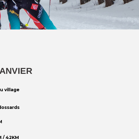
JANVIER
u village
 dossards
M
M / 42KM