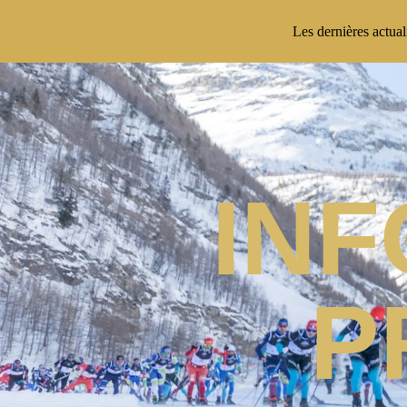
Les dernières actua
IN
P