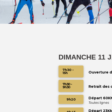
DIMANCHE 11 
7h30 -
Ouverture d
15h
7h30 -
Retrait des
9h30
Départ 60K
9h20
Toutes lignes
Départ 23K