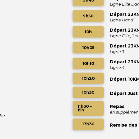
9h45
Ligne Elite D
Départ 23K
9h50
Ligne Handi
Départ 23K
10h
Ligne Elite, 1 et
Départ 23K
10h05
Ligne 3
Départ 23K
10h10
Ligne 4
10h20
Départ 10K
10h30
Départ Just
Repas
11h30 -
15h
en supplémen
che
13h30
Remise des 