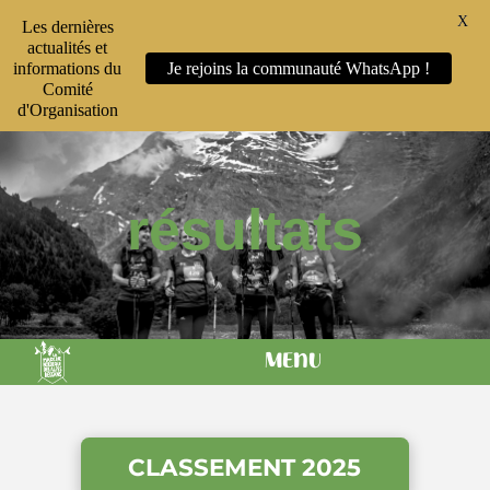
X
Les dernières
actualités et
informations du
Je rejoins la communauté WhatsApp !
Comité
d'Organisation
résultats
MENU
CLASSEMENT 2025