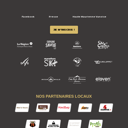
Facebook
Presse
Haute Maurienne Vanoise
JE M'INSCRIS !
NOS PARTENAIRES LOCAUX