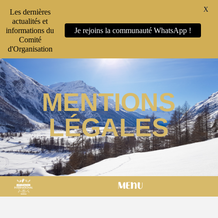
X
Les dernières
actualités et
informations du
Je rejoins la communauté WhatsApp !
Comité
d'Organisation
MENTIONS
LÉGALES
MENU